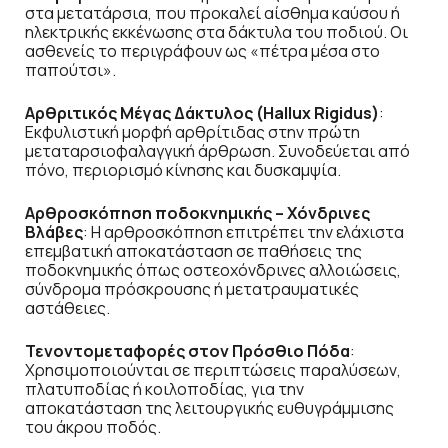
στα μετατάρσια, που προκαλεί αίσθημα καύσου ή
ηλεκτρικής εκκένωσης στα δάκτυλα του ποδιού. Οι
ασθενείς το περιγράφουν ως «πέτρα μέσα στο
παπούτσι».
Αρθριτικός Μέγας Δάκτυλος (Hallux Rigidus)
:
Εκφυλιστική μορφή αρθρίτιδας στην πρώτη
μεταταρσιοφαλαγγική άρθρωση. Συνοδεύεται από
πόνο, περιορισμό κίνησης και δυσκαμψία.
Αρθροσκόπηση ποδοκνημικής – Χόνδρινες
Βλάβες
: Η αρθροσκόπηση επιτρέπει την ελάχιστα
επεμβατική αποκατάσταση σε παθήσεις της
ποδοκνημικής όπως οστεοχόνδρινες αλλοιώσεις,
σύνδρομα πρόσκρουσης ή μετατραυματικές
αστάθειες.
Τενοντομεταφορές στον Πρόσθιο Πόδα
:
Χρησιμοποιούνται σε περιπτώσεις παραλύσεων,
πλατυποδίας ή κοιλοποδίας, για την
αποκατάσταση της λειτουργικής ευθυγράμμισης
του άκρου ποδός.