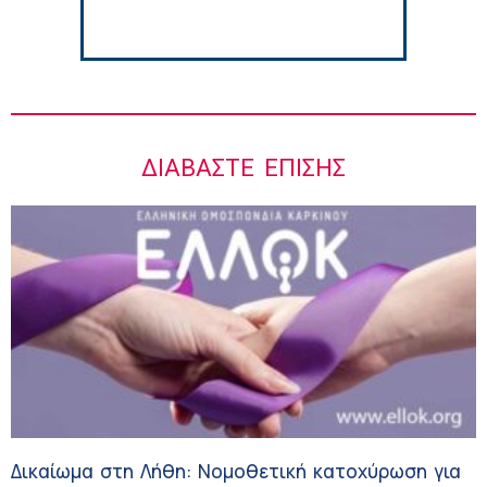
εξελίξεων για την Τεχνητή Νοημοσύνη και
την Ογκολογία
6:28 πμ
ΔΙΑΒΆΣΤΕ ΕΠΊΣΗΣ
Δικαίωμα στη Λήθη: Νομοθετική κατοχύρωση για