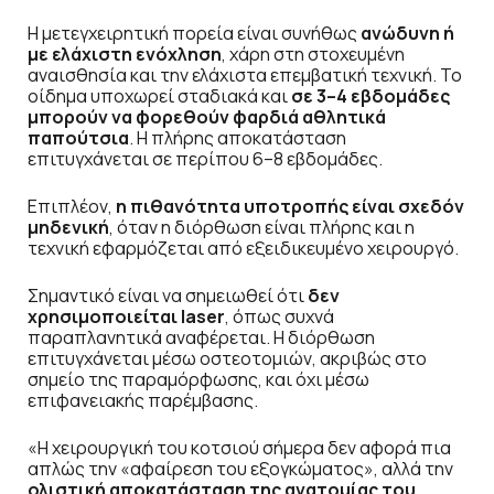
Η μετεγχειρητική πορεία είναι συνήθως
ανώδυνη ή
με ελάχιστη ενόχληση
, χάρη στη στοχευμένη
αναισθησία και την ελάχιστα επεμβατική τεχνική. Το
οίδημα υποχωρεί σταδιακά και
σε 3–4 εβδομάδες
μπορούν να φορεθούν φαρδιά αθλητικά
παπούτσια
. Η πλήρης αποκατάσταση
επιτυγχάνεται σε περίπου 6–8 εβδομάδες.
Επιπλέον,
η πιθανότητα υποτροπής είναι σχεδόν
μηδενική
, όταν η διόρθωση είναι πλήρης και η
τεχνική εφαρμόζεται από εξειδικευμένο χειρουργό.
Σημαντικό είναι να σημειωθεί ότι
δεν
χρησιμοποιείται laser
, όπως συχνά
παραπλανητικά αναφέρεται. Η διόρθωση
επιτυγχάνεται μέσω οστεοτομιών, ακριβώς στο
σημείο της παραμόρφωσης, και όχι μέσω
επιφανειακής παρέμβασης.
«Η χειρουργική του κοτσιού σήμερα δεν αφορά πια
απλώς την «αφαίρεση του εξογκώματος», αλλά την
ολιστική αποκατάσταση της ανατομίας του