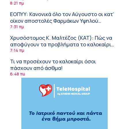
Δυτικού Νείλου
8:21 πμ
ΕΟΠΥΥ: Κανονικά όλο τον Αύγουστο οι κατ’
οίκον αποστολές Φαρμάκων Υψηλού
Κόστους
7:31 πμ
Χρυσόστομος Κ. Μαλτέζος (ΚΑΤ): Πώς να
αποφύγουν τα προβλήματα το καλοκαίρι
όσοι πάσχουν από αγγειακές παθήσεις
7:14 πμ
Τι να προσέχουν το καλοκαίρι όσοι
πάσχουν από άσθμα!
6:48 πμ
Φρούτα, σακχαρώδης διαβήτης και
καλοκαίρι
6:23 πμ
Οι δουλειές στο εξοχικό μπορούν να
τραυματίσουν τη σπονδυλική σας στήλη!
6:08 πμ