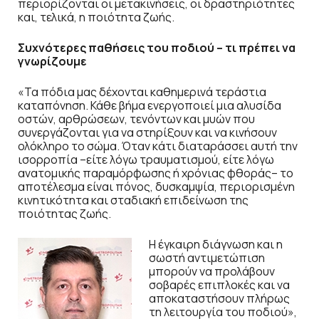
περιορίζονται οι μετακινήσεις, οι δραστηριότητες
και, τελικά, η ποιότητα ζωής.
Συχνότερες παθήσεις του ποδιού – τι πρέπει να
γνωρίζουμε
«Τα πόδια μας δέχονται καθημερινά τεράστια
καταπόνηση. Κάθε βήμα ενεργοποιεί μια αλυσίδα
οστών, αρθρώσεων, τενόντων και μυών που
συνεργάζονται για να στηρίξουν και να κινήσουν
ολόκληρο το σώμα. Όταν κάτι διαταράσσει αυτή την
ισορροπία –είτε λόγω τραυματισμού, είτε λόγω
ανατομικής παραμόρφωσης ή χρόνιας φθοράς– το
αποτέλεσμα είναι πόνος, δυσκαμψία, περιορισμένη
κινητικότητα και σταδιακή επιδείνωση της
ποιότητας ζωής.
Η έγκαιρη διάγνωση και η
σωστή αντιμετώπιση
μπορούν να προλάβουν
σοβαρές επιπλοκές και να
αποκαταστήσουν πλήρως
τη λειτουργία του ποδιού»,