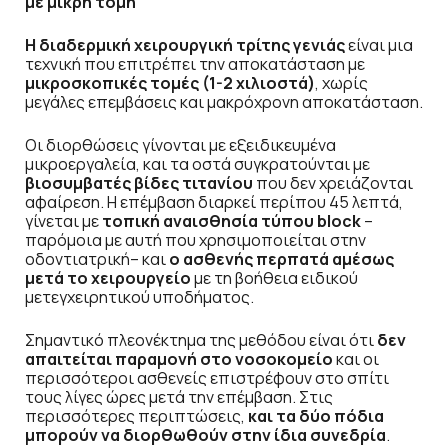
με μικρή τομή
Η διαδερμική χειρουργική τρίτης γενιάς
είναι μια
τεχνική που επιτρέπει την αποκατάσταση με
μικροσκοπικές τομές (1-2 χιλιοστά)
, χωρίς
μεγάλες επεμβάσεις και μακρόχρονη αποκατάσταση.
Οι διορθώσεις γίνονται με εξειδικευμένα
μικροεργαλεία, και τα οστά συγκρατούνται με
βιοσυμβατές βίδες τιτανίου
που δεν χρειάζονται
αφαίρεση. Η επέμβαση διαρκεί περίπου 45 λεπτά,
γίνεται με
τοπική αναισθησία τύπου block
–
παρόμοια με αυτή που χρησιμοποιείται στην
οδοντιατρική– και
ο ασθενής περπατά αμέσως
μετά το χειρουργείο
με τη βοήθεια ειδικού
μετεγχειρητικού υποδήματος.
Σημαντικό πλεονέκτημα της μεθόδου είναι ότι
δεν
απαιτείται παραμονή στο νοσοκομείο
και οι
περισσότεροι ασθενείς επιστρέφουν στο σπίτι
τους λίγες ώρες μετά την επέμβαση. Στις
περισσότερες περιπτώσεις,
και τα δύο πόδια
μπορούν να διορθωθούν στην ίδια συνεδρία
.