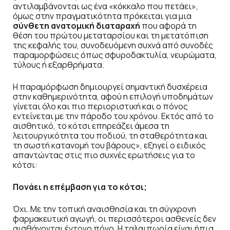
αντιλαμβάνονται ως ένα «κόκκαλο που πετάει»,
όμως στην πραγματικότητα πρόκειται για μια
σύνθετη ανατομική διαταραχή
που αφορά τη
θέση του πρώτου μεταταρσίου και τη μετατόπιση
της κεφαλής του, συνοδευόμενη συχνά από συνοδές
παραμορφώσεις όπως σφυροδακτυλία, νευρώματα,
τύλους ή εξαρθρήματα.
Η παραμόρφωση δημιουργεί σημαντική δυσχέρεια
στην καθημερινότητα, αφού η επιλογή υποδημάτων
γίνεται όλο και πιο περιοριστική και ο πόνος
εντείνεται με την πάροδο του χρόνου. Εκτός από το
αισθητικό, το κότσι επηρεάζει άμεσα τη
λειτουργικότητα του ποδιού, τη σταθερότητα και
τη σωστή κατανομή του βάρους», εξηγεί ο ειδικός
απαντώντας στις πιο συχνές ερωτήσεις για το
κότσι:
Πονάει η επέμβαση για το κότσι;
Όχι. Με την τοπική αναισθησία και τη σύγχρονη
φαρμακευτική αγωγή, οι περισσότεροι ασθενείς δεν
αισθάνονται έντονο πόνο. Η ταλαιπωρία είναι ήπια