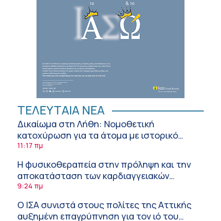
ΤΕΛΕΥΤΑΙΑ ΝΕΑ
Δικαίωμα στη Λήθη: Νομοθετική
κατοχύρωση για τα άτομα με ιστορικό
καρκίνου και στην Ελλάδα
11:17 πμ
Η φυσικοθεραπεία στην πρόληψη και την
αποκατάσταση των καρδιαγγειακών
νοσημάτων και του αγγειακού εγκεφαλικού
9:24 πμ
επεισοδίου
Ο ΙΣΑ συνιστά στους πολίτες της Αττικής
αυξημένη επαγρύπνηση για τον ιό του