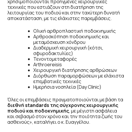
χρησιμοποιούνται προηγμένες χειρουργικές
τεχνικές που εστιάζουν στη διατήρηση της
λειτουργίας του ποδιού και στην ταχύτερη δυνατή
αποκατάσταση, με τις ελάχιστες παρεμβάσεις.
Ολική αρθροπλαστική ποδοκνημικής
Αρθροσκόπηση ποδοκνημικής και
μεταμόσχευση χόνδρου
Διαδερμική χειρουργική (κότσι,
σφυροδακτυλίες)
Τενοντομεταφορές
Arthroereisis
Χειρουργική διατήρησης αρθρώσεων
Διόρθωση παραμορφώσεων με ελάχιστα
επεμβατικές τεχνικές
Ημερήσια νοσηλεία (Day Clinic)
Όλες οι επεμβάσεις πραγματοποιούνται με βάση τα
διεθνή standards της σύγχρονης χειρουργικής
ποδιού και ποδοκνημικής
, με μέγιστη ασφάλεια
και σεβασμό στον χρόνο και την ποιότητα ζωής του
ασθενούς», καταλήγει ο κ. Ευαγγέλου.