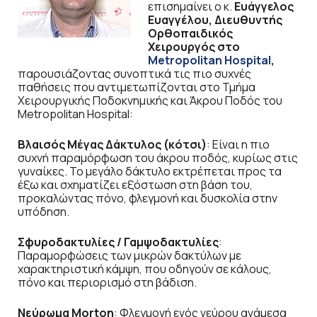
επισημαίνει ο κ.
Ευάγγελος
Ευαγγέλου, Διευθυντής
Ορθοπαιδικός
Χειρουργός στο
Metropolitan Hospital
,
παρουσιάζοντας συνοπτικά τις πιο συχνές
παθήσεις που αντιμετωπίζονται στο Τμήμα
Χειρουργικής Ποδοκνημικής και Άκρου Ποδός του
Metropolitan Hospital:
Βλαισός Μέγας Δάκτυλος (κότσι)
: Είναι η πιο
συχνή παραμόρφωση του άκρου ποδός, κυρίως στις
γυναίκες. Το μεγάλο δάκτυλο εκτρέπεται προς τα
έξω και σχηματίζει εξόστωση στη βάση του,
προκαλώντας πόνο, φλεγμονή και δυσκολία στην
υπόδηση.
Σφυροδακτυλίες / Γαμψοδακτυλίες
:
Παραμορφώσεις των μικρών δακτύλων με
χαρακτηριστική κάμψη, που οδηγούν σε κάλους,
πόνο και περιορισμό στη βάδιση.
Νεύρωμα Morton
: Φλεγμονή ενός νεύρου ανάμεσα