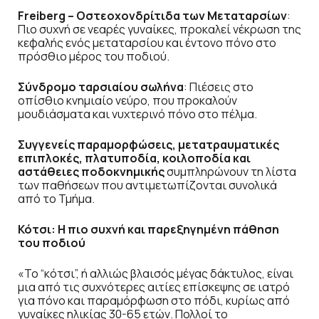
Freiberg – Οστεοχονδρίτιδα των Μεταταρσίων
:
Πιο συχνή σε νεαρές γυναίκες, προκαλεί νέκρωση της
κεφαλής ενός μεταταρσίου και έντονο πόνο στο
πρόσθιο μέρος του ποδιού.
Σύνδρομο ταρσιαίου σωλήνα
: Πιέσεις στο
οπίσθιο κνημιαίο νεύρο, που προκαλούν
μουδιάσματα και νυχτερινό πόνο στο πέλμα.
Συγγενείς παραμορφώσεις, μετατραυματικές
επιπλοκές, πλατυποδία, κοιλοποδία και
αστάθειες ποδοκνημικής
συμπληρώνουν τη λίστα
των παθήσεων που αντιμετωπίζονται συνολικά
από το Τμήμα.
Κότσι: Η πιο συχνή και παρεξηγημένη πάθηση
του ποδιού
«Το “κότσι”, ή αλλιώς βλαισός μέγας δάκτυλος, είναι
μια από τις συχνότερες αιτίες επίσκεψης σε ιατρό
για πόνο και παραμόρφωση στο πόδι, κυρίως από
γυναίκες ηλικίας 30-65 ετών. Πολλοί το